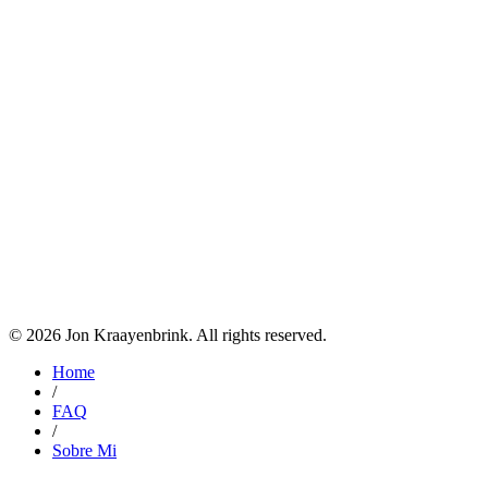
Cómo funciona
01
Me contás el problema.
No el detalle técnico — el proceso
que te consume tiempo o la herramienta que te falta.
02
Te mando una propuesta concreta.
Qué se construye, en
cuánto tiempo y a qué precio. Sin ambigüedad.
03
Lo construyo y te lo entrego.
Lo usás, es tuyo.
Contame tu problema
©
2026
Jon Kraayenbrink. All rights reserved.
Home
/
FAQ
/
Sobre Mi